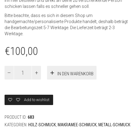
ihn hier bestellen und direkt an deine zu verschenkende Person
schicken lassen falls es schneller gehen soll.
Bitte beachte, dass es sich in diesem Shop um
handgemachte/personalisierte Produkte handelt, deshalb beträgt
die Bearbeitungszeit 5-7 Werktage. Die Lieferzeit beträgt 2-3
Werktage.
€
100,00
Gutschein
IN DEN WARENKORB
100
Euro
Menge
Add to wishlist
PRODUCT ID:
683
KATEGORIEN:
HOLZ-SCHMUCK
,
MAKRAMEE-SCHMUCK
,
METALL-SCHMUCK