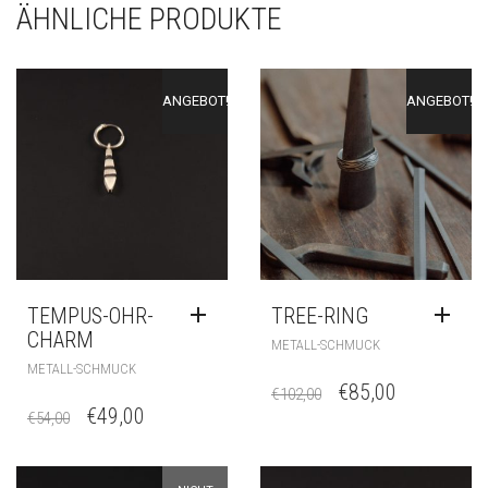
ÄHNLICHE PRODUKTE
ANGEBOT!
ANGEBOT!
TEMPUS-OHR-
TREE-RING
CHARM
METALL-SCHMUCK
METALL-SCHMUCK
€
85,00
€
102,00
€
49,00
€
54,00